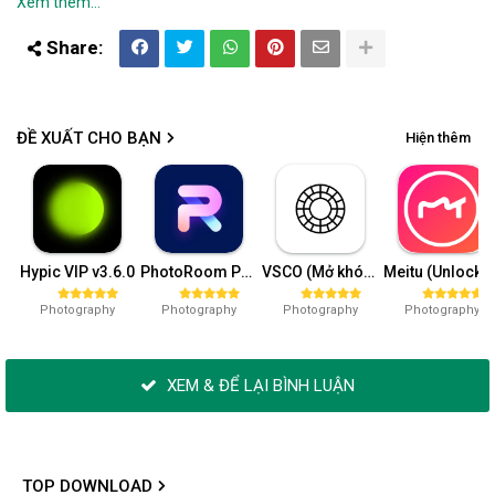
Xem thêm...
ĐỀ XUẤT CHO BẠN
Hiện thêm
Hypic VIP v3.6.0
PhotoRoom Pro v4.8.9
VSCO (Mở khóa VIP) v362.1
Meitu (Unlock VIP) 10.
Photography
Photography
Photography
Photography
XEM & ĐỂ LẠI BÌNH LUẬN
TOP DOWNLOAD