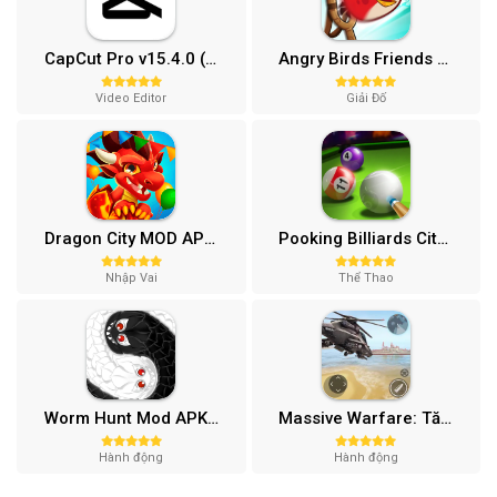
CapCut Pro v15.4.0 (Mở khóa)
Angry Birds Friends MOD APK (Vô Hạn Boosters) 12.3.0
Video Editor
Giải Đố
Dragon City MOD APK (One Hit, Tiền/99 999 Gems 2024) v24.7.2
Pooking Billiards City MOD APK (Menu, Full Tiền, Đường Kẻ) v3.0.84
Nhập Vai
Thể Thao
Worm Hunt Mod APK (Vô hạn tiền) v3.9.5
Massive Warfare: Tăng chiến Mod APK v1.81.432
Hành động
Hành động