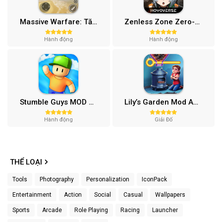
Massive Warfare: Tăng chiến Mod APK v1.81.432
Zenless Zone Zero-Gamota Mod APK 1.0.0
Hành động
Hành động
Stumble Guys MOD APK (Unlocked All, Mega Menu) v0.74.1
Lily’s Garden Mod APK (Vô Hạn Tiền, Sao) v2.95.1
Hành động
Giải Đố
THỂ LOẠI
Tools
Photography
Personalization
IconPack
Entertainment
Action
Social
Casual
Wallpapers
Sports
Arcade
Role Playing
Racing
Launcher