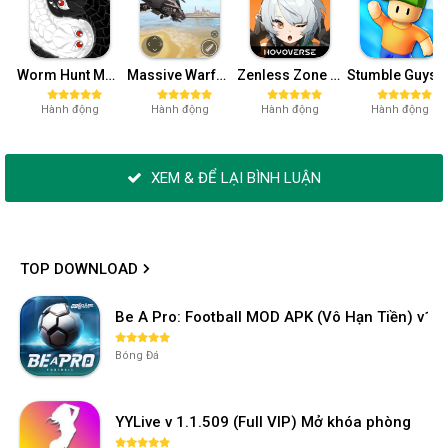
Worm Hunt Mod APK (Vô hạn tiền) v3.9.5
Massive Warfare: Tăng chiến Mod APK v1.81.432
Zenless Zone Zero-Gamota Mod APK 1.0.0
Stumble Guys MOD APK (Unlocked All, Mega Me
Hành động
Hành động
Hành động
Hành động
XEM & ĐỂ LẠI BÌNH LUẬN
TOP DOWNLOAD
Be A Pro: Football MOD APK (Vô Hạn Tiền) v1.2
Bóng Đá
YYLive v 1.1.509 (Full VIP) Mở khóa phòng