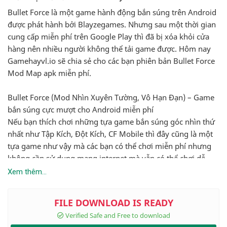
Bullet Force là một game hành động bắn súng trên Android
được phát hành bởi Blayzegames. Nhưng sau một thời gian
cung cấp miễn phí trên Google Play thì đã bị xóa khỏi cửa
hàng nên nhiều người không thể tải game được. Hôm nay
Gamehayvl.io sẽ chia sẻ cho các bạn phiên bản Bullet Force
Mod Map apk miễn phí.
Bullet Force (Mod Nhìn Xuyên Tường, Vô Hạn Đạn) – Game
bắn súng cực mượt cho Android miễn phí
Nếu bạn thích chơi những tựa game bắn súng góc nhìn thứ
nhất như Tập Kích, Đột Kích, CF Mobile thì đây cũng là một
tựa game như vậy mà các bạn có thể chơi miễn phí nhưng
không cần sử dụng mạng internet mà vẫn có thể chơi dễ
dàng.
Xem thêm...
Nhờ tính năng như vũ khí mua và phần mở rộng của họ
(laser, ngụy trang và những người khác), lựa chọn các đặc
quyền cho lợi thế của trò chơi (chạy nhanh hơn, thời gian tải
lại ngắn hơn và một lần nữa nhiều người khác) là mỗi người