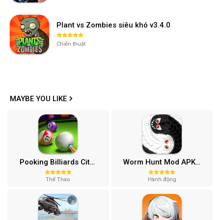
Plant vs Zombies siêu khó v3.4.0
Chiến thuật
MAYBE YOU LIKE
Pooking Billiards City MOD APK (Menu, Full Tiền, Đường Kẻ) v3.0.84
Worm Hunt Mod APK (Vô hạn tiền) v3.9.5
Thể Thao
Hành động