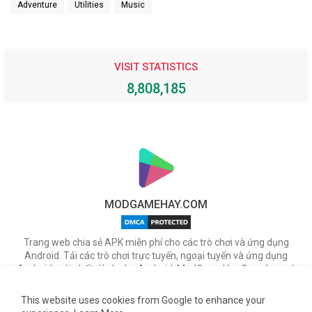
Adventure
Utilities
Music
VISIT STATISTICS
8,808,185
MODGAMEHAY.COM
Trang web chia sẻ APK miễn phí cho các trò chơi và ứng dụng
Android. Tải các trò chơi trực tuyến, ngoại tuyến và ứng dụng
Android mới nhất dành cho Android. ModGameHay.Com, bạn có
thể tải miễn phí các tập tin APK cho nhiều ứng dụng & game hot
trên Android.
This website uses cookies from Google to enhance your