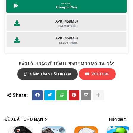
lính / người chơi trong game do đó, một chút độc đáo.
Google Play
Bên cạnh đó, Game Bullet Force cũng cho phép thiết lập giới
APK (458MB)
hạn cho người chơi trong một căn phòng – bạn có thể thiết
lập ví dụ như tối đa cho phép ping, nhập cảnh, chỉ với một
mật khẩu, hoặc số lượng tối đa của người chơi trong một
APK (458MB)
căn phòng. Sau mỗi vòng các trò chơi sẽ hiển thị một hộp
phiếu và các cầu thủ bỏ phiếu về bản đồ bên cạnh chơi.
BÁO LỖI HOẶC YÊU CẦU UPDATE MOD MỚI TẠI ĐÂY
Ở phiên bản này MOD gì?
MOD Menu.
Nhấn Theo Dõi TIKTOK
YOUTUBE
ĐỀ XUẤT CHO BẠN
Hiện thêm