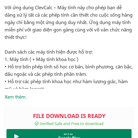
Với ứng dụng ClevCalc – Máy tính này cho phép bạn dễ
dàng xử lý tất cả các phép tính cần thiết cho cuộc sống hàng
ngày chỉ bằng một ứng dụng duy nhất. Ứng dụng máy tính
miễn phí với giao diện gọn gàng cùng với vô vàn chức năng
thiết thực!
Danh sách các máy tính hiện được hỗ trợ:
1. Máy tính ( + Máy tính khoa học )
• Hỗ trợ bốn phép tính số học cơ bản, bình phương, căn bậc,
dấu ngoặc và các phép tính phần trăm.
• Hỗ trợ các phép tính khoa học như hàm lượng giác, hàm
mũ và hàm logarit.
• Có thể dùng con trỏ di chuyển tự do để sửa đổi các biểu
Xem thêm...
thức đã nhập sai.
• Đơn giản và dễ sử dụng.
• Có phần tra cứu lịch sử.
2. Chuyển đổi Đơn vị
Google Play