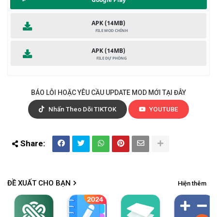
• Hỗ trợ chiều dài, trọng lượng, chiều rộng, khối lượng, thời
gian, nhiệt độ, áp suất, tốc độ, hiệu năng nhiên liệu và số
APK (14MB)
lượng dữ liệu.
• Hỗ trợ tất cả các phép tính chuyển đổi đơn vị thường được
sử dụng trong cuộc sống hàng ngày.
APK (14MB)
3. Chuyển đổi Tiền tệ
• Hỗ trợ 135 loại tiền tệ trên thế giới, bao gồm đồng đô-la,
BÁO LỖI HOẶC YÊU CẦU UPDATE MOD MỚI TẠI ĐÂY
Euro, yên, nhân dân tệ, v.v.
• Tự động tính toán bằng cách sử dụng tỷ giá hối đoái thực
Nhấn Theo Dõi TIKTOK
YOUTUBE
tế.
4. Máy tính phần trăm
• Bạn có thể dễ dàng tính toán phần trăm tăng hoặc giảm.
• Bạn cũng có thể tính toán tỷ lệ phần trăm của một số này
của một số khác.
ĐỀ XUẤT CHO BẠN
Hiện thêm
5. Tính Giảm giá
• Tính mức giảm giá bằng cách nhập giá gốc và lãi suất chiết