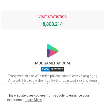
VISIT STATISTICS
8,808,214
MODGAMEHAY.COM
Trang web chia sẻ APK miễn phí cho các trò chơi và ứng dụng
Android. Tải các trò chơi trực tuyến, ngoại tuyến và ứng dụng
Android mới nhất dành cho Android. ModGameHay.Com, bạn có
thể tải miễn phí các tập tin APK cho nhiều ứng dụng & game hot
trên Android.
This website uses cookies from Google to enhance your
experience.
Learn More