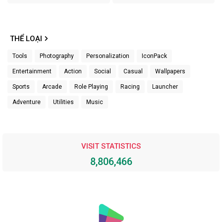
THỂ LOẠI
Tools
Photography
Personalization
IconPack
Entertainment
Action
Social
Casual
Wallpapers
Sports
Arcade
Role Playing
Racing
Launcher
Adventure
Utilities
Music
VISIT STATISTICS
8,806,466