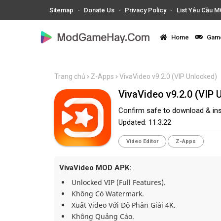
Sitemap
Donate Us
Privacy Policy
List Yêu Cầu 
Home
Game
Trang chủ
Z-Apps
VivaVideo v9.2.0 (VIP Unlocked)
VivaVideo v9.2.0 (VIP 
Confirm safe to download & ins
Updated:
11.3.22
Video Editor
Z-Apps
VivaVideo MOD APK:
Unlocked VIP (Full Features).
Không Có Watermark.
Xuất Video Với Độ Phân Giải 4K.
Không Quảng Cáo.