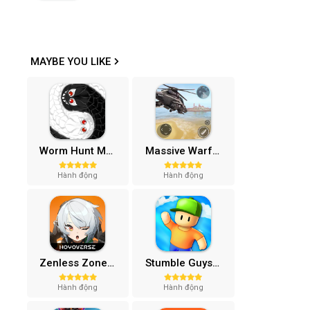
MAYBE YOU LIKE
Worm Hunt Mod APK (Vô hạn tiền) v3.9.5
Massive Warfare: Tăng chiến Mod APK v1.81.432
Hành động
Hành động
Zenless Zone Zero-Gamota Mod APK 1.0.0
Stumble Guys MOD APK (Unlocked All, Mega Menu) v0.74.1
Hành động
Hành động