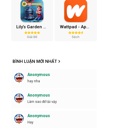
Lily’s Garden Mod APK (Vô Hạn Tiền, Sao) v2.95.1
Wattpad - App đọc sách (Xóa Quảng Cáo) 10.68.0
Giải Đố
Sách
BÌNH LUẬN MỚI NHẤT
Anonymous
hay nha
Anonymous
Làm sao để tải vậy
Anonymous
Hay