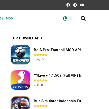
 Cầu MOD
TOP DOWNLOAD
Be A Pro: Football MOD APK (Vô Hạn Tiền) 
Bóng Đá
YYLive v 1.1.509 (Full VIP) Mở khóa phòng
Giải Trí
Bus Simulator Indonesia Full Mod APK khô