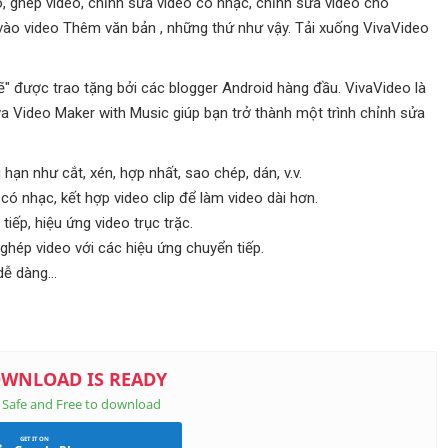
eo, ghép video, chỉnh sửa video có nhạc, chỉnh sửa video cho
vào video Thêm văn bản , những thứ như vậy. Tải xuống VivaVideo
" được trao tặng bởi các blogger Android hàng đầu. VivaVideo là
va Video Maker with Music giúp bạn trở thành một trình chỉnh sửa
ạn như cắt, xén, hợp nhất, sao chép, dán, v.v.
ó nhạc, kết hợp video clip để làm video dài hơn.
iếp, hiệu ứng video trục trặc.
 ghép video với các hiệu ứng chuyển tiếp.
ễ dàng...