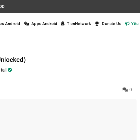
MOD
s Android
Apps Android
TienNetwork
Donate Us
Yêu
Unlocked)
tall
0