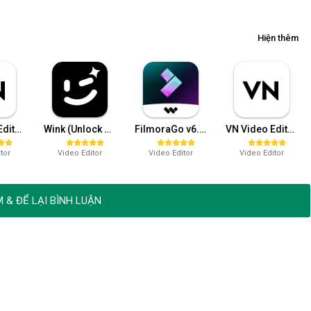
Hiện thêm
VN Video Editor Maker Pro v2.2.4
Wink (Unlock Pro) v1.6.9.5
FilmoraGo v6.6.9 (Pro)
VN Video Editor Pro v1.40.6 (VIP)
tor
Video Editor
Video Editor
Video Editor
 & ĐỂ LẠI BÌNH LUẬN