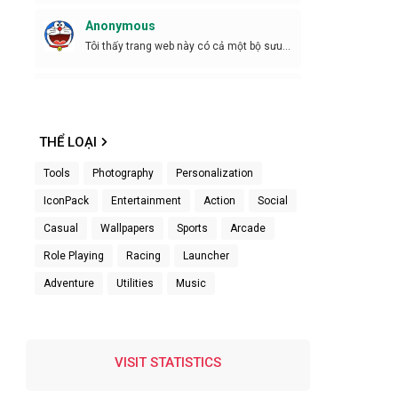
Anonymous
Tôi thấy trang web này có cả một bộ sưu
tập tuyệt ...
Anonymous
Cần phiên bản mới
THỂ LOẠI
Anonymous
Tools
Photography
Personalization
Bro tht sự kiên trì")
IconPack
Entertainment
Action
Social
Anonymous
Casual
Wallpapers
Sports
Arcade
Kiêng trì z
Role Playing
Racing
Launcher
Anonymous
Adventure
Utilities
Music
Ok
Âm hiểm
VISIT STATISTICS
Đã tải lên rồi làm các bước thì cho đi không
gỡ xu...