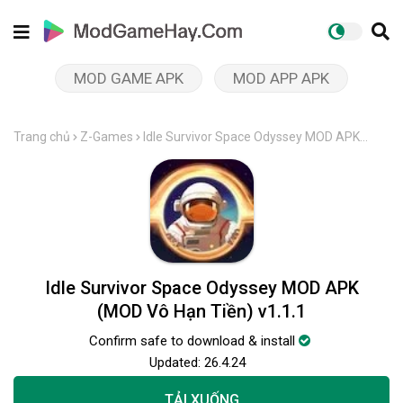
MOD GAME APK
MOD APP APK
Trang chủ
Z-Games
Idle Survivor Space Odyssey MOD APK
(MOD Vô Hạn Tiền) v1.1.1
Idle Survivor Space Odyssey MOD APK
(MOD Vô Hạn Tiền) v1.1.1
Confirm safe to download & install
Updated:
26.4.24
TẢI XUỐNG