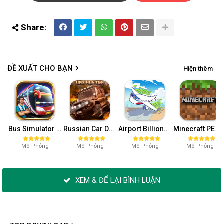
ĐỀ XUẤT CHO BẠN
Hiện thêm
Bus Simulator Indonesia Full Mod APK không OBB (NO OBB) v4.2
Russian Car Driver MOD APK v0.9.98 (Unlimited Money) UAZ HUNTER
Airport BillionAir Idle Tycoon MOD APK (Nâng Cấp) 1.17.0
Minecraft PE Mod AP (Menu, Bất Tử, Sát Thương, Nhảy) 1.21.10.20
Mô Phỏng
Mô Phỏng
Mô Phỏng
Mô Phỏng
XEM & ĐỂ LẠI BÌNH LUẬN