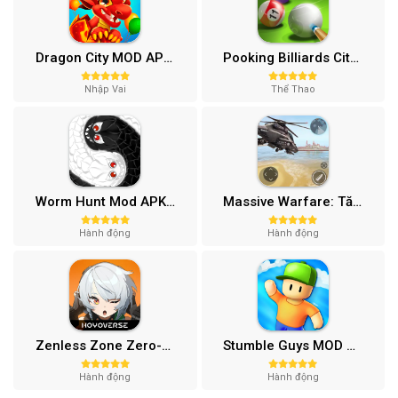
Dragon City MOD APK (One Hit, Tiền/99 999 Gems 2024) v24.7.2
Pooking Billiards City MOD APK (Menu, Full Tiền, Đường Kẻ) v3.0.84
Nhập Vai
Thể Thao
Worm Hunt Mod APK (Vô hạn tiền) v3.9.5
Massive Warfare: Tăng chiến Mod APK v1.81.432
Hành động
Hành động
Zenless Zone Zero-Gamota Mod APK 1.0.0
Stumble Guys MOD APK (Unlocked All, Mega Menu) v0.74.1
Hành động
Hành động