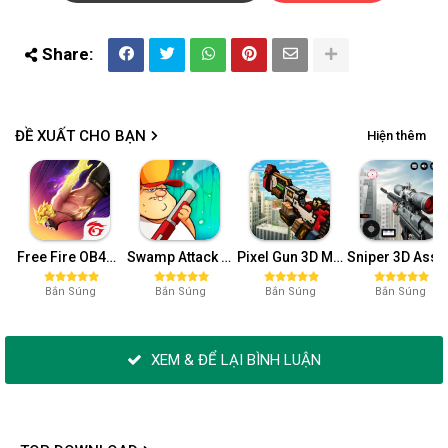
ĐỀ XUẤT CHO BẠN
Hiện thêm
Free Fire OB44 MOD APK (Data Headshot, Định Vị Tường Lửa, Antiban)
Swamp Attack MOD APK v4.1.4.291 (vô hạn tiền)
Pixel Gun 3D MOD APK v24.3.8 (Vô Hạn Tiền, Kim Cương, Đạn, Máu)
Sniper 3D Assassin v4.35.12 (Menu, VIP, Money, Ammo)
Bắn Súng
Bắn Súng
Bắn Súng
Bắn Súng
XEM & ĐỂ LẠI BÌNH LUẬN