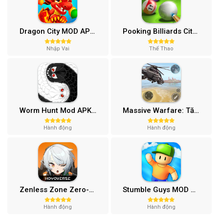
Dragon City MOD APK (One Hit, Tiền/99 999 Gems 2024) v24.7.2
Pooking Billiards City MOD APK (Menu, Full Tiền, Đường Kẻ) v3.0.84
Nhập Vai
Thể Thao
Worm Hunt Mod APK (Vô hạn tiền) v3.9.5
Massive Warfare: Tăng chiến Mod APK v1.81.432
Hành động
Hành động
Zenless Zone Zero-Gamota Mod APK 1.0.0
Stumble Guys MOD APK (Unlocked All, Mega Menu) v0.74.1
Hành động
Hành động