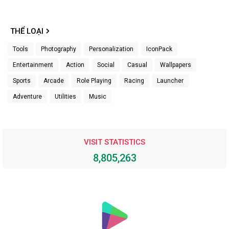
THỂ LOẠI
Tools
Photography
Personalization
IconPack
Entertainment
Action
Social
Casual
Wallpapers
Sports
Arcade
Role Playing
Racing
Launcher
Adventure
Utilities
Music
VISIT STATISTICS
8,805,263