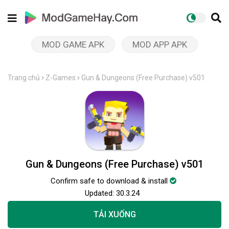
MOD GAME APK
MOD APP APK
Trang chủ
Z-Games
Gun & Dungeons (Free Purchase) v501
Gun & Dungeons (Free Purchase) v501
Confirm safe to download & install
Updated:
30.3.24
TẢI XUỐNG