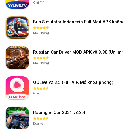
Giải Trí
Bus Simulator Indonesia Full Mod APK không 
Mô Phỏng
Russian Car Driver MOD APK v0.9.98 (Unlimi
Mô Phỏng
QQLive v2.3.5 (Full VIP, Mở khóa phòng)
Giải Trí
Racing in Car 2021 v3.3.4
Đua xe