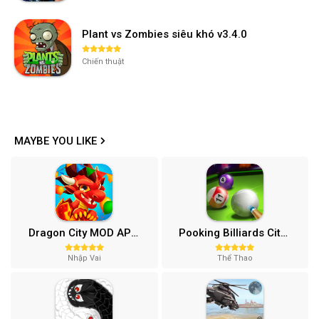
Plant vs Zombies siêu khó v3.4.0
Chiến thuật
MAYBE YOU LIKE
Dragon City MOD APK (One Hit, Tiền/99 999 Gems 2024) v24.7.2
Pooking Billiards City MOD APK (Menu, Full Tiền, Đường Kẻ) v3.0.84
Nhập Vai
Thể Thao