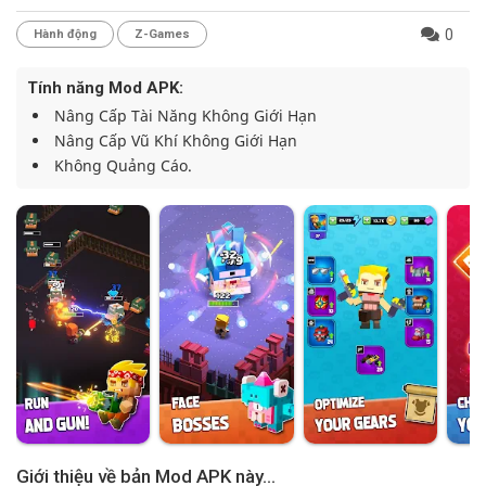
0
Hành động
Z-Games
Tính năng Mod APK:
Nâng Cấp Tài Năng Không Giới Hạn
Nâng Cấp Vũ Khí Không Giới Hạn
Không Quảng Cáo.