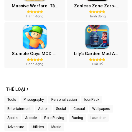
Massive Warfare: Tăng chiến Mod APK v1.81.432
Zenless Zone Zero-Gamota Mod APK 1.0.0
Hành động
Hành động
Stumble Guys MOD APK (Unlocked All, Mega Menu) v0.74.1
Lily’s Garden Mod APK (Vô Hạn Tiền, Sao) v2.95.1
Hành động
Giải Đố
THỂ LOẠI
Tools
Photography
Personalization
IconPack
Entertainment
Action
Social
Casual
Wallpapers
Sports
Arcade
Role Playing
Racing
Launcher
Adventure
Utilities
Music