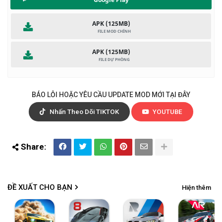
Porsche, v.v. Trải nghiệm sức mạnh của hơn 300 ô tô và mô
tô hiệu suất cao, bên cạnh nhiều loại mô tô đua. Tùy chỉnh
APK (125MB)
và thiết kế xe đua và mô tô của bạn để nổi bật giữa đám
đông. Thu thập những chiếc xe phiên bản đặc biệt, khám
phá các thế giới và kịch bản đa dạng, đồng thời hoàn thiện
APK (125MB)
kỹ thuật drift của bạn.
Thể hiện phong cách đua xe của bạn
BÁO LỖI HOẶC YÊU CẦU UPDATE MOD MỚI TẠI ĐÂY
Thể hiện phong cách đua xe độc ​​đáo của bạn bằng cách
thỏa sức sáng tạo và tùy chỉnh hình đại diện tay đua của
Nhấn Theo Dõi TIKTOK
YOUTUBE
bạn. Trộn và kết hợp quần áo và phụ kiện để tạo ra một diện
mạo độc đáo bổ sung cho chiếc xe của bạn. Hãy để cá tính
của bạn tỏa sáng khi bạn thống trị đường đua.
Bay trên không với Asphalt 8
Chuẩn bị cho những pha hành động thách thức trọng lực
ĐỀ XUẤT CHO BẠN
Hiện thêm
đầy phấn khích trong Asphalt 8. Đưa cuộc đua của bạn lên
bầu trời khi bạn lao vào những đoạn đường dốc và thực
hiện những cú lăn thùng ngoạn mục và những cú nhảy 360°.