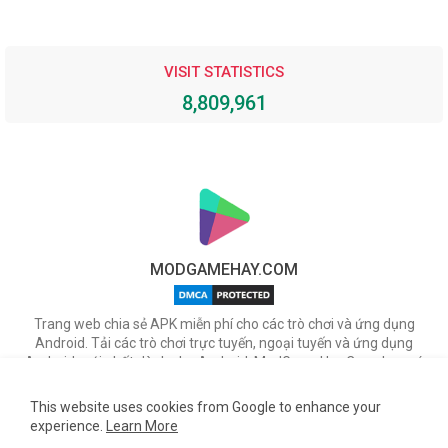
VISIT STATISTICS
8,809,961
MODGAMEHAY.COM
Trang web chia sẻ APK miễn phí cho các trò chơi và ứng dụng
Android. Tải các trò chơi trực tuyến, ngoại tuyến và ứng dụng
Android mới nhất dành cho Android. ModGameHay.Com, bạn có
thể tải miễn phí các tập tin APK cho nhiều ứng dụng & game hot
trên Android.
This website uses cookies from Google to enhance your
experience.
Learn More