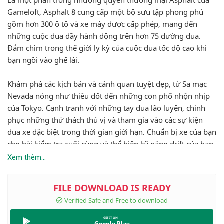
Là một phần trong nhượng quyền thương mại Asphalt của
Gameloft, Asphalt 8 cung cấp một bộ sưu tập phong phú
gồm hơn 300 ô tô và xe máy được cấp phép, mang đến
những cuộc đua đầy hành động trên hơn 75 đường đua.
Đắm chìm trong thế giới ly kỳ của cuộc đua tốc độ cao khi
bạn ngồi vào ghế lái.
Khám phá các kịch bản và cảnh quan tuyệt đẹp, từ Sa mạc
Nevada nóng như thiêu đốt đến những con phố nhộn nhịp
của Tokyo. Cạnh tranh với những tay đua lão luyện, chinh
phục những thử thách thú vị và tham gia vào các sự kiện
đua xe đặc biệt trong thời gian giới hạn. Chuẩn bị xe của bạn
cho bài kiểm tra cuối cùng và thể hiện kỹ năng drift của bạn
trên đường nhựa.
Xem thêm...
Ô tô và xe máy sang trọng được cấp phép
Ô tô và mô tô sang trọng chiếm vị trí trung tâm trong
Asphalt 8, với tuyển chọn ấn tượng các phương tiện hàng
đầu từ các nhà sản xuất nổi tiếng như Lamborghini, Bugatti,
Google Play