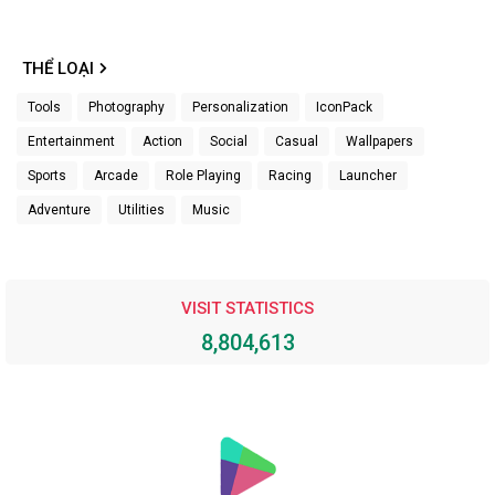
THỂ LOẠI
Tools
Photography
Personalization
IconPack
Entertainment
Action
Social
Casual
Wallpapers
Sports
Arcade
Role Playing
Racing
Launcher
Adventure
Utilities
Music
VISIT STATISTICS
8,804,613