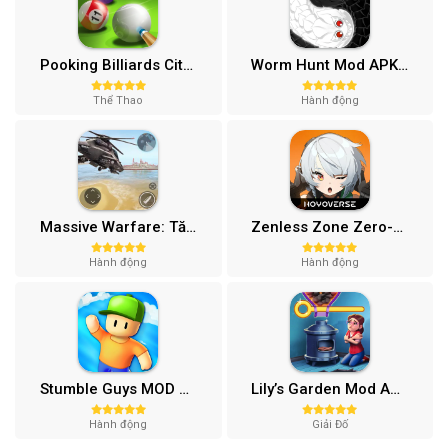
Pooking Billiards City MOD APK (Menu, Full Tiền, Đường Kẻ) v3.0.84
Worm Hunt Mod APK (Vô hạn tiền) v3.9.5
Thể Thao
Hành động
Massive Warfare: Tăng chiến Mod APK v1.81.432
Zenless Zone Zero-Gamota Mod APK 1.0.0
Hành động
Hành động
Stumble Guys MOD APK (Unlocked All, Mega Menu) v0.74.1
Lily’s Garden Mod APK (Vô Hạn Tiền, Sao) v2.95.1
Hành động
Giải Đố