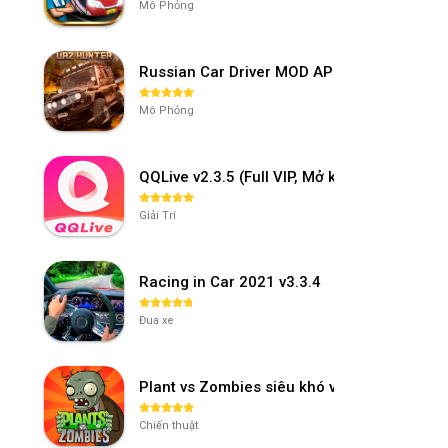
Mô Phỏng
Russian Car Driver MOD APK v0.9.98 (Unl
Mô Phỏng
QQLive v2.3.5 (Full VIP, Mở khóa phòng)
Giải Trí
Racing in Car 2021 v3.3.4
Đua xe
Plant vs Zombies siêu khó v3.4.0
Chiến thuật