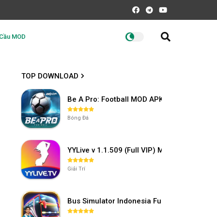
 Cầu MOD
TOP DOWNLOAD
Be A Pro: Football MOD APK (Vô Hạn Tiền) 
Bóng Đá
YYLive v 1.1.509 (Full VIP) Mở khóa phòng
Giải Trí
Bus Simulator Indonesia Full Mod APK khô