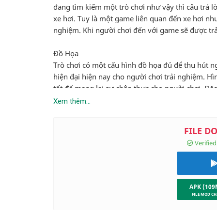
đang tìm kiếm một trò chơi như vậy thì câu trả l
xe hơi. Tuy là một game liên quan đến xe hơi n
nghiệm. Khi người chơi đến với game sẽ được t
Đồ Họa
Trò chơi có một cấu hình đồ họa đủ để thu hút 
hiện đại hiện nay cho người chơi trải nghiệm. Hìn
tốt để mang lại sự chân thực cho người chơi. Đặc
mang đến một chiếc xe hoàn hảo. Người chơi có th
Xem thêm...
sáng, những chi tiết nhỏ nhất của động cơ. Khi ng
ảnh thật hay được dựng để đưa vào game.
Cách vận hành lối chơi
Nhiệm vụ của người chơi là đơn giản; nó là từ n
chúng để nó trở nên đáng nhớ hơn. Vì những chi
APK (109