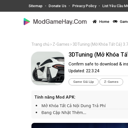
Sitemap
Donate Us
Privacy Policy
List Yêu Cầu 
Home
Game
Trang chủ
Z-Games
3DTuning (Mở Khóa Tất Cả) 3.
3DTuning (Mở Khóa Tất
Confirm safe to download & ins
Updated:
22.3.24
Game Giả Lập
Z-Games
Tính năng Mod APK:
Mở Khóa Tất Cả Nội Dung Trả Phí
Đang Cập Nhật Thêm...