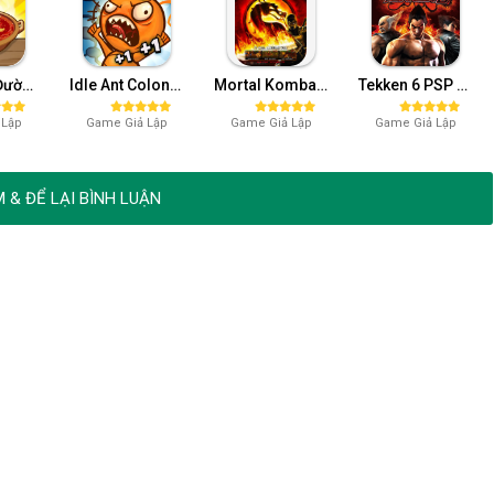
Tiệm Lẩu Đường Hạnh Phúc v1.8.2 (Full Kim Cương)
Idle Ant Colony v1.22.5 (Xóa QC)
Mortal Kombat - Unchained PSP (Giả Lập PSP)
Tekken 6 PSP (Giả Lập PSP)
 Lập
Game Giả Lập
Game Giả Lập
Game Giả Lập
 & ĐỂ LẠI BÌNH LUẬN