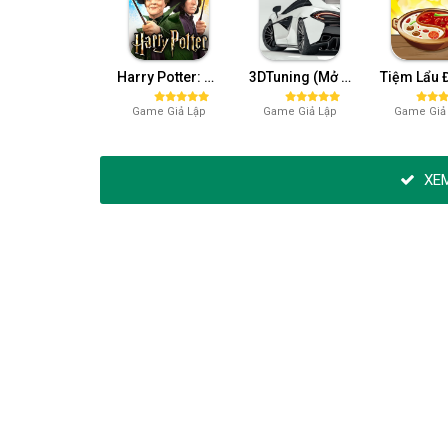
Harry Potter: Hogwarts Mystery Mod APK (Mua Sắm) 5.9.3
3DTuning (Mở Khóa Tất Cả) 3.7.877
Game Giả Lập
Game Giả Lập
Game Giả
XEM