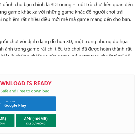
ời dành cho bạn chính là 3DTuning – một trò chơi liên quan đến
hưng game khác xa với những game khác để người chơi trải
rải nghiệm rất nhiều điều mới mẻ mà game mang đến cho bạn.
người chơi với định dạng đồ họa 3D, một trong những đồ họa
h ảnh trong game rất chi tiết, trò chơi đã được hoàn thành rất
 biệt là những chiếc xe của game, nó được trau chuốt tỉ mỉ để
ể nhìn thấy mọi chi tiết của chiếc xe khi nó phản chiếu ánh
ười chơi đến với trò chơi, sẽ rất khó để biết được đó là hình
hững chiếc xe bình thường, người chơi phải nâng cấp và chế tạo
Google Play
ếc xe thông thường không bao giờ là đủ đối với những người
MB)
APK (109MB)