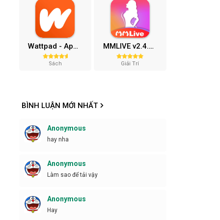
Wattpad - App đọc sách (Xóa Quảng Cáo) 10.68.0
MMLIVE v2.4.0 (Full VIP) Mở khóa phòng
Sách
Giải Trí
BÌNH LUẬN MỚI NHẤT
Anonymous
hay nha
Anonymous
Làm sao để tải vậy
Anonymous
Hay