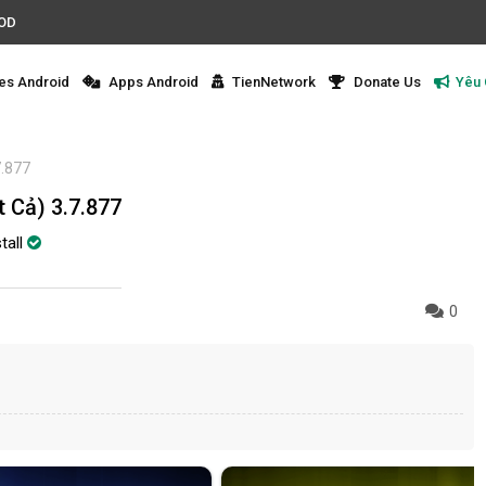
MOD
s Android
Apps Android
TienNetwork
Donate Us
Yêu
7.877
 Cả) 3.7.877
tall
0