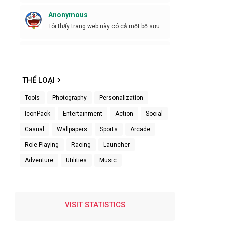
Anonymous
Tôi thấy trang web này có cả một bộ sưu
tập tuyệt ...
Anonymous
Cần phiên bản mới
THỂ LOẠI
Anonymous
Tools
Photography
Personalization
Bro tht sự kiên trì")
IconPack
Entertainment
Action
Social
Anonymous
Casual
Wallpapers
Sports
Arcade
Kiêng trì z
Role Playing
Racing
Launcher
Anonymous
Adventure
Utilities
Music
Ok
Âm hiểm
VISIT STATISTICS
Đã tải lên rồi làm các bước thì cho đi không
gỡ xu...