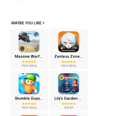
MAYBE YOU LIKE
Massive Warfare: Tăng chiến Mod APK v1.81.432
Zenless Zone Zero-Gamota Mod APK 1.0.0
Hành động
Hành động
Stumble Guys MOD APK (Unlocked All, Mega Menu) v0.74.1
Lily’s Garden Mod APK (Vô Hạn Tiền, Sao) v2.95.1
Hành động
Giải Đố