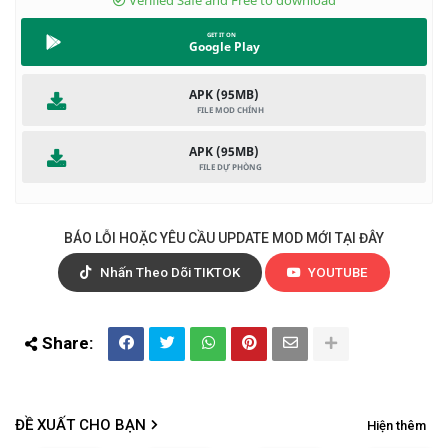
Bảo Vệ Lãnh Thổ
Google Play
Bạn có thể tải Battle Strategy: Tower Defense miễn phí trên
Android và thử nghiệm các chiến lược khác nhau trên chiến
APK (95MB)
trường, sử dụng cài đặt phòng thủ, từ từ nâng cấp vũ khí
của bạn, phát triển kế hoạch chiến đấu phức tạp và giành
chiến thắng. Đối với mỗi chiến thắng, bạn có thể nhận được
APK (95MB)
đồng tiền trong trò chơi và mở khóa nâng cấp mới cho tháp
BÁO LỖI HOẶC YÊU CẦU UPDATE MOD MỚI TẠI ĐÂY
Nhấn Theo Dõi TIKTOK
YOUTUBE
ĐỀ XUẤT CHO BẠN
Hiện thêm