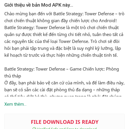
Chào mừng bạn đến với Battle Strategy: Tower Defense – trò
chơi chiến thuật không gian đầy chiến lược cho Android!
Battle Strategy: Tower Defense là một trò chơi chiến thuật
quân sự được thiết kế đến từng chi tiết nhỏ, tuân theo tất cả
các nguyên tắc của thể loại Tower Defense. Trò chơi sẽ đòi
hỏi bạn phải tập trung và đặc biệt là suy nghĩ kỹ lưỡng, lập
kế hoạch từ trước và thực hiện những chiến thuật tinh tế.
Battle Strategy: Tower Defense – Game Chiến lược: Phòng
thủ tháp
Ở đây, bạn phải bảo vệ căn cứ của mình, và để làm điều này,
bạn sẽ có sẵn các cài đặt phòng thủ đa dạng – những tháp
có thể tiêu diệt kẻ thù, nhưng quan trọng là phải đặt chúng
đúng đắn trên chiến trường. Battle Strategy: Tower Defense
Xem thêm...
sẽ yêu cầu bạn phải ra quyết định nhanh chóng, lập kế
hoạch cẩn thận và nghĩ về từng bước đi, vì bất kỳ sai lầm
nào bạn mắc phải cũng có thể dẫn đến thất bại.