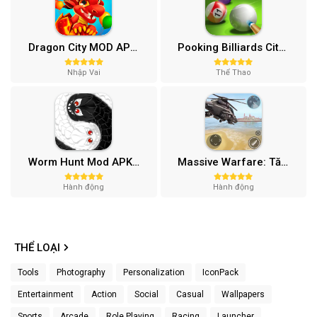
Dragon City MOD APK (One Hit, Tiền/99 999 Gems 2024) v24.7.2
Pooking Billiards City MOD APK (Menu, Full Tiền, Đường Kẻ) v3.0.84
Nhập Vai
Thể Thao
Worm Hunt Mod APK (Vô hạn tiền) v3.9.5
Massive Warfare: Tăng chiến Mod APK v1.81.432
Hành động
Hành động
THỂ LOẠI
Tools
Photography
Personalization
IconPack
Entertainment
Action
Social
Casual
Wallpapers
Sports
Arcade
Role Playing
Racing
Launcher