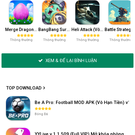
Merge Dragons Mod APK (Mua Sắm) 11.4.2
BangBang Survivor Mod APK (Menu, Vô Hạn Kỹ Năng) 1.19
Heli Attack (Vô Hạn Tiền, Vàng) v1.5.5.0
Battle Strategy: Tower Defense
Thông thường
Thông thường
Thông thường
Thông thường
XEM & ĐỂ LẠI BÌNH LUẬN
TOP DOWNLOAD
Be A Pro: Football MOD APK (Vô Hạn Tiền) v1.2
Bóng Đá
YYLive v 1.1.509 (Full VIP) Mở khóa phòng