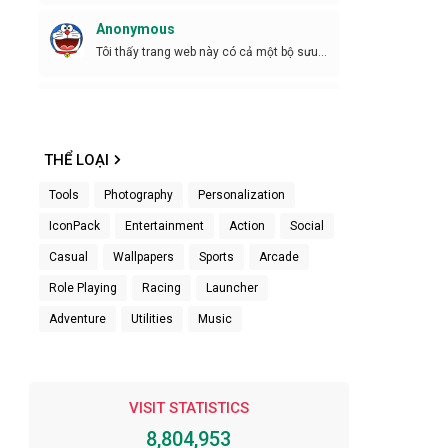
Anonymous
Tôi thấy trang web này có cả một bộ sưu
tập tuyệt ...
Anonymous
Cần phiên bản mới
THỂ LOẠI
Anonymous
Tools
Photography
Personalization
Bro tht sự kiên trì")
IconPack
Entertainment
Action
Social
Anonymous
Casual
Wallpapers
Sports
Arcade
Kiêng trì z
Role Playing
Racing
Launcher
Anonymous
Adventure
Utilities
Music
Ok
Âm hiểm
VISIT STATISTICS
Đã tải lên rồi làm các bước thì cho đi không
gỡ xu...
8,804,953