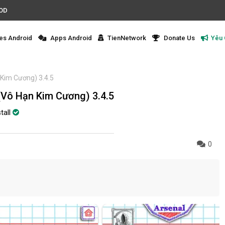
MOD
s Android
Apps Android
TienNetwork
Donate Us
Yêu
Kim Cương) 3.4.5
(Vô Hạn Kim Cương) 3.4.5
tall
0