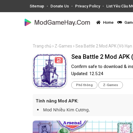
Sitemap
Donate Us
Privacy Policy
List Yêu Cầu 
Home
Game
Trang chủ
Z-Games
Sea Battle 2 Mod APK (Vô Hạn 
Sea Battle 2 Mod APK 
Confirm safe to download & ins
Updated:
12.5.24
Phổ thông
Z-Games
Tính năng Mod APK:
Mod Nhiều Kim Cương.