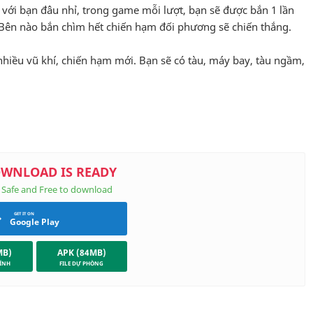
 với bạn đâu nhỉ, trong game mỗi lượt, bạn sẽ được bắn 1 lần
, Bên nào bắn chìm hết chiến hạm đối phương sẽ chiến thắng.
hiều vũ khí, chiến hạm mới. Bạn sẽ có tàu, máy bay, tàu ngầm,
ã từng chơi
uetooth, chơi 2 người, chơi online
kho vũ khí của bạn khi cần thiết.
Google Play
MB)
APK (84MB)