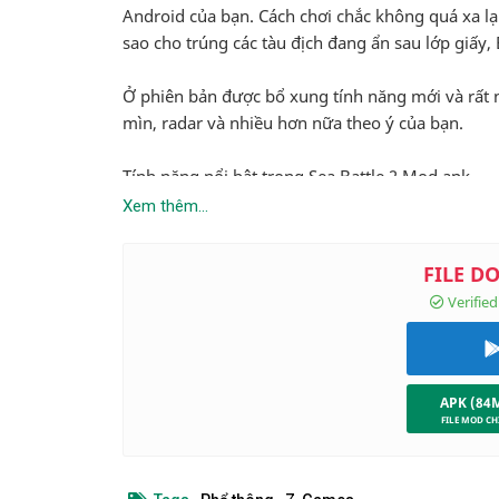
Android của bạn. Cách chơi chắc không quá xa lạ
sao cho trúng các tàu địch đang ẩn sau lớp giấy
Ở phiên bản được bổ xung tính năng mới và rất n
mìn, radar và nhiều hơn nữa theo ý của bạn.
Tính năng nổi bật trong Sea Battle 2 Mod apk
Lối chơi quen thuộc mà tuổi thơ của mỗi người đ
Xem thêm...
Có 4 chế độ chơi khác nhau: Chơi với máy, qua Bl
Thưởng Quân hàm khi hoàn thành trận đấu
Chọn chế độ trò chơi cổ điển hoặc nâng cao. Sửa 
APK (84