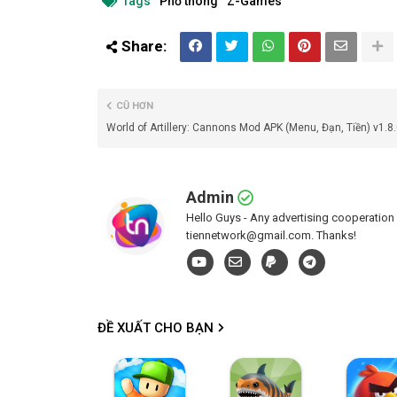
Tags
Phổ thông
Z-Games
CŨ HƠN
World of Artillery: Cannons Mod APK (Menu, Đạn, Tiền) v1.8.
Admin
Hello Guys - Any advertising cooperation 
tiennetwork@gmail.com. Thanks!
ĐỀ XUẤT CHO BẠN