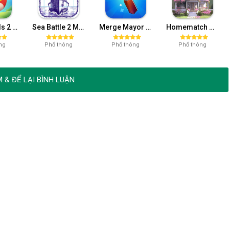
Angry Birds 2 Mod APK (Vô Hạn Tiền, Năng lượng) v3.22.0
Sea Battle 2 Mod APK (Vô Hạn Kim Cương) 3.4.5
Merge Mayor Mod APK (Mở Khoá, Năng Lượng) 4.45.21
Homematch Home Design Game Mod APK (Full Tiền) 1.95.2
ng
Phổ thông
Phổ thông
Phổ thông
 & ĐỂ LẠI BÌNH LUẬN