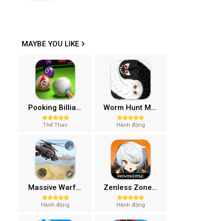
MAYBE YOU LIKE
Pooking Billiards City MOD APK (Menu, Full Tiền, Đường Kẻ) v3.0.84
Worm Hunt Mod APK (Vô hạn tiền) v3.9.5
Thể Thao
Hành động
Massive Warfare: Tăng chiến Mod APK v1.81.432
Zenless Zone Zero-Gamota Mod APK 1.0.0
Hành động
Hành động