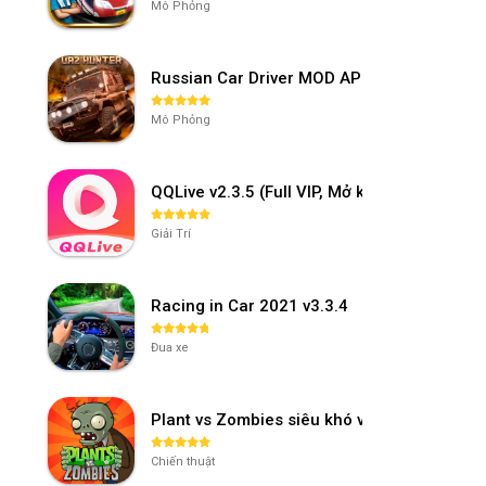
Mô Phỏng
Russian Car Driver MOD APK v0.9.98 (Unl
Mô Phỏng
QQLive v2.3.5 (Full VIP, Mở khóa phòng)
Giải Trí
Racing in Car 2021 v3.3.4
Đua xe
Plant vs Zombies siêu khó v3.4.0
Chiến thuật