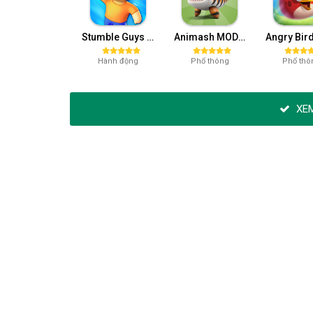
Stumble Guys MOD APK (Unlocked All, Mega Menu) v0.74.1
Animash MOD APK (Mở khóa) v147
Hành động
Phổ thông
Phổ thô
XEM