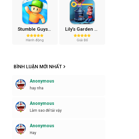
Stumble Guys MOD APK (Unlocked All, Mega Menu) v0.74.1
Lily’s Garden Mod APK (Vô Hạn Tiền, Sao) v2.95.1
Hành động
Giải Đố
BÌNH LUẬN MỚI NHẤT
Anonymous
hay nha
Anonymous
Làm sao để tải vậy
Anonymous
Hay