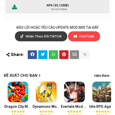
APK (95.13MB)
BÁO LỖI HOẶC YÊU CẦU UPDATE MOD MỚI TẠI ĐÂY
Nhấn Theo Dõi TIKTOK
YOUTUBE
ĐỀ XUẤT CHO BẠN
Hiện thêm
Dragon City MOD APK (One Hit, Tiền/99 999 Gems 2024) v24.7.2
Dynamons World MOD APK (Full Tiền, Max Level, Bất tử) v1.10.01
Evertale Mod APK (Menu/Bất tử, sát thương cao) v2.0.97
Idle RPG Agent of Adventure Mod APK (Vàng,