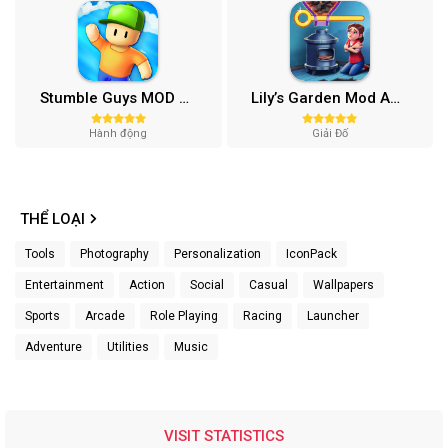
Stumble Guys MOD APK (Unlocked All, Mega Menu) v0.74.1
Lily’s Garden Mod APK (Vô Hạn Tiền, Sao) v2.95.1
Hành động
Giải Đố
THỂ LOẠI
Tools
Photography
Personalization
IconPack
Entertainment
Action
Social
Casual
Wallpapers
Sports
Arcade
Role Playing
Racing
Launcher
Adventure
Utilities
Music
VISIT STATISTICS