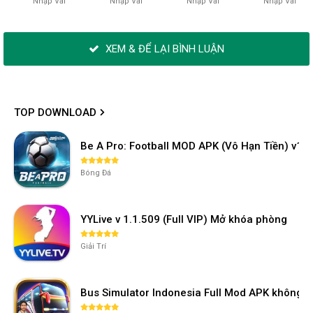
Nhập Vai
Nhập Vai
Nhập Vai
Nhập Vai
XEM & ĐỂ LẠI BÌNH LUẬN
TOP DOWNLOAD
Be A Pro: Football MOD APK (Vô Hạn Tiền) v1.2
Bóng Đá
YYLive v 1.1.509 (Full VIP) Mở khóa phòng
Giải Trí
Bus Simulator Indonesia Full Mod APK không 