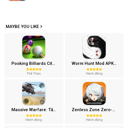
MAYBE YOU LIKE
Pooking Billiards City MOD APK (Menu, Full Tiền, Đường Kẻ) v3.0.84
Worm Hunt Mod APK (Vô hạn tiền) v3.9.5
Thể Thao
Hành động
Massive Warfare: Tăng chiến Mod APK v1.81.432
Zenless Zone Zero-Gamota Mod APK 1.0.0
Hành động
Hành động