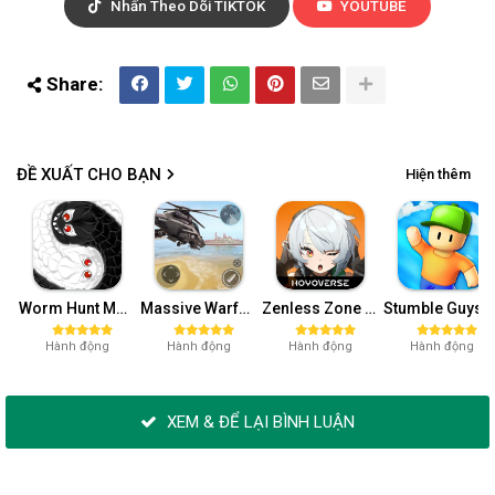
Nhấn Theo Dõi TIKTOK
YOUTUBE
ĐỀ XUẤT CHO BẠN
Hiện thêm
Worm Hunt Mod APK (Vô hạn tiền) v3.9.5
Massive Warfare: Tăng chiến Mod APK v1.81.432
Zenless Zone Zero-Gamota Mod APK 1.0.0
Stumble Guys MOD APK (Unlocked All, Mega Me
Hành động
Hành động
Hành động
Hành động
XEM & ĐỂ LẠI BÌNH LUẬN