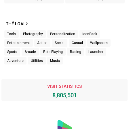
THỂ LOẠI
Tools
Photography
Personalization
IconPack
Entertainment
Action
Social
Casual
Wallpapers
Sports
Arcade
Role Playing
Racing
Launcher
Adventure
Utilities
Music
VISIT STATISTICS
8,805,501