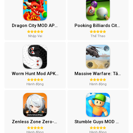
Dragon City MOD APK (One Hit, Tiền/99 999 Gems 2024) v24.7.2
Pooking Billiards City MOD APK (Menu, Full Tiền, Đường Kẻ) v3.0.84
Nhập Vai
Thể Thao
Worm Hunt Mod APK (Vô hạn tiền) v3.9.5
Massive Warfare: Tăng chiến Mod APK v1.81.432
Hành động
Hành động
Zenless Zone Zero-Gamota Mod APK 1.0.0
Stumble Guys MOD APK (Unlocked All, Mega Menu) v0.74.1
Hành động
Hành động