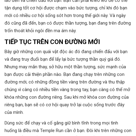
lao đến và chiến đấu với bạn. Bạn cần phải khéo léo để có thể
tận dụng tốt cơ hội được chạm vào bức tượng; chỉ khi đó bạn
mới có nhiều cơ hội sống sót hơn trong thế giới này. Và ngày
đó cũng đã đến, bạn có được thần tượng, bạn đang trên đường
trốn thoát khỏi ngôi đền ma ám này.
TIẾP TỤC TRÊN CON ĐƯỜNG MỚI
Bây giờ những con quái vật độc ác đó đang chiến đấu với bạn
và đang truy đuổi bạn để lấy lại bức tượng thần quý giá đó.
Nhưng may mắn thay, sở hữu một thần tượng, sức mạnh của
bạn được cải thiện phần nào. Bạn đang chạy trên những con
đường mới; có những đồng tiền vàng trên đường và thu thập
chúng vì càng có nhiều tiền vàng trong tay, bạn càng có thể mở
khóa những con đường riêng. Sau khi mở khóa con đường của
riêng bạn, bạn sẽ có cơ hội quay trở lại cuộc sống trước đây
của mình.
Dùng sức để chạy và cố gắng giữ bình tĩnh trong mọi tình
huống là điều mà Temple Run cần ở bạn. Đôi khi trên những con