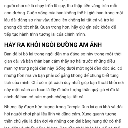
người chơi sẽ là chạy trốn lũ quỷ, thu thập tiền vàng trên mỗi
con đường. Cuộc sống của bạn không thể bị giới hạn trong một
lâu đài đáng sợ như vậy; đứng lên chống lại tất cả và trở lại
phong độ tốt nhất. Quan trọng hơn, hãy giữ gìn sức khỏe để
tiếp tục hành trình tương lai của chính mình.
HÃY RA KHỎI NGÔI ĐƯỜNG ÁM ẢNH
Bạn đã bị bỏ lại trong ngôi đền ma đáng sợ này trong một thời
gian dài, và bản thân bạn cảm thấy sợ hãi trước những điều
man rợ trong ngôi đền này. Sống dưới một ngôi đền độc ác, có
những hồn ma và bạn phải cố gắng không để chúng biết tung
tích của mình. Chỉ có một cách duy nhất giúp bạn thoát khỏi nơi
này một cách an toàn là lấy đi bức tượng thần quý giá vì đó là
cách để bạn có sức mạnh chống lại tất cả.
Nhưng lấy được bức tượng trong Temple Run lại quá khó và đòi
hỏi người chơi phải liều lĩnh và dũng cảm. Xung quanh tượng
thần chủ yếu là đàn dơi và những con đại bàng hung dữ có thể