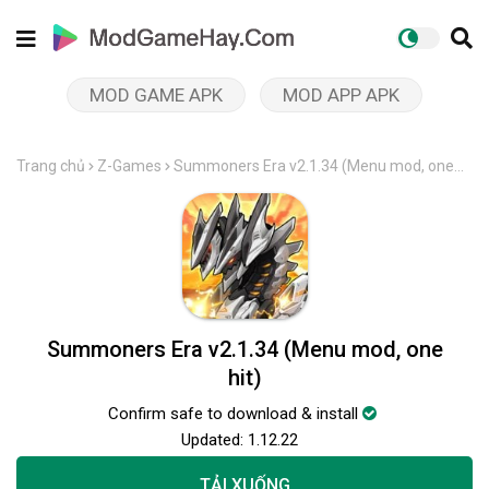
MOD GAME APK
MOD APP APK
Trang chủ
Z-Games
Summoners Era v2.1.34 (Menu mod, one
hit)
Summoners Era v2.1.34 (Menu mod, one
hit)
Confirm safe to download & install
Updated:
1.12.22
TẢI XUỐNG