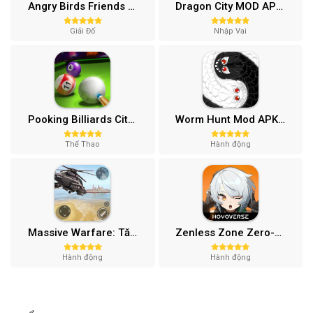
Angry Birds Friends MOD APK (Vô Hạn Boosters) 12.3.0
Dragon City MOD APK (One Hit, Tiền/99 999 Gems 2024) v24.7.2
Giải Đố
Nhập Vai
Pooking Billiards City MOD APK (Menu, Full Tiền, Đường Kẻ) v3.0.84
Worm Hunt Mod APK (Vô hạn tiền) v3.9.5
Thể Thao
Hành động
Massive Warfare: Tăng chiến Mod APK v1.81.432
Zenless Zone Zero-Gamota Mod APK 1.0.0
Hành động
Hành động