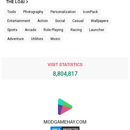
THỂ LOẠI
Tools
Photography
Personalization
IconPack
Entertainment
Action
Social
Casual
Wallpapers
Sports
Arcade
Role Playing
Racing
Launcher
Adventure
Utilities
Music
VISIT STATISTICS
8,804,817
MODGAMEHAY.COM