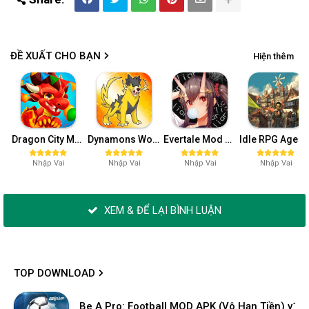
ĐỀ XUẤT CHO BẠN
Hiện thêm
Dragon City MOD APK (One Hit, Tiền/99 999 Gems 2024) v24.7.2
Dynamons World MOD APK (Full Tiền, Max Level, Bất tử) v1.10.01
Evertale Mod APK (Menu/Bất tử, sát thương cao) v2.0.97
Idle RPG Agent of Adventure Mod APK (Vàng,
Nhập Vai
Nhập Vai
Nhập Vai
Nhập Vai
XEM & ĐỂ LẠI BÌNH LUẬN
TOP DOWNLOAD
Be A Pro: Football MOD APK (Vô Hạn Tiền) v1.2