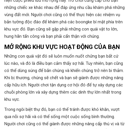
hiện cuộc phiêu lưu mở rộng này. Trò chơi cung cấp cho bạn
những chiếc xe khác nhau để đáp ứng nhu cầu khám phá những
vùng đất mới. Người chơi cũng có thể thực hiện các nhiệm vụ
bắn tường độc đáo để khám phá các boongke bí mật phía trên
khu vực đó. Bạn cũng sẽ gặp phải những con quái vật to lớn,
hung hãn tấn công và bạn phải cẩn thận với chúng.
MỞ RỘNG KHU VỰC HOẠT ĐỘNG CỦA BẠN
Những con quái vật đó sẽ luôn muốn nuốt chửng bạn bất cứ
lúc nào, và đó là điều bạn cảm thấy sợ hãi. Tuy nhiên, bạn cũng
có thể dùng súng để bắn chúng và khiến chúng trở nên bi thảm.
Khi bị thương, chúng sẽ chết và bạn sẽ giành được những nâng
cấp hữu ích. Người chơi tận dụng cơ hội đó để tự xây dựng các
chuỗi phòng lớn và xây dựng thêm các dinh thự lớn nhất trong
khu vực.
Trong ngôi biệt thự đó, bạn có thể tránh được khó khăn, vượt
qua nỗi sợ hãi và có thể sống một cuộc sống bình thường.
Người chơi cũng có thể giành được những nâng cấp thú vị và từ