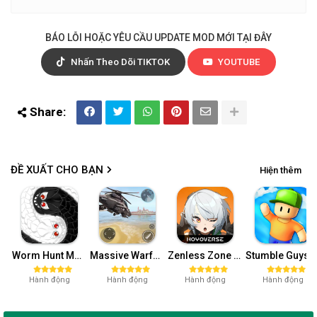
BÁO LỖI HOẶC YÊU CẦU UPDATE MOD MỚI TẠI ĐÂY
Nhấn Theo Dõi TIKTOK
YOUTUBE
ĐỀ XUẤT CHO BẠN
Hiện thêm
Worm Hunt Mod APK (Vô hạn tiền) v3.9.5
Massive Warfare: Tăng chiến Mod APK v1.81.432
Zenless Zone Zero-Gamota Mod APK 1.0.0
Stumble Guys MOD APK (Unlocked All, Mega Me
Hành động
Hành động
Hành động
Hành động