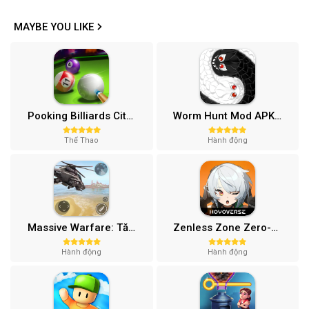
MAYBE YOU LIKE
Pooking Billiards City MOD APK (Menu, Full Tiền, Đường Kẻ) v3.0.84
Worm Hunt Mod APK (Vô hạn tiền) v3.9.5
Thể Thao
Hành động
Massive Warfare: Tăng chiến Mod APK v1.81.432
Zenless Zone Zero-Gamota Mod APK 1.0.0
Hành động
Hành động