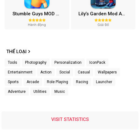
Stumble Guys MOD APK (Unlocked All, Mega Menu) v0.74.1
Lily’s Garden Mod APK (Vô Hạn Tiền, Sao) v2.95.1
Hành động
Giải Đố
THỂ LOẠI
Tools
Photography
Personalization
IconPack
Entertainment
Action
Social
Casual
Wallpapers
Sports
Arcade
Role Playing
Racing
Launcher
Adventure
Utilities
Music
VISIT STATISTICS