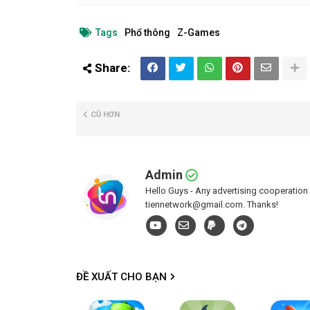
Tìm nơi trú ẩn của bạn, khóa cửa và xây dựng h
Nhấn để xây dựng và bạn có thể xây dựng mọi t
Tags
Phổ thông
Z-Games
Chiến đấu với quái vật ma quỷ, tồn tại lâu hơn c
CŨ HƠN
Admin
Hello Guys - Any advertising cooperation 
tiennetwork@gmail.com. Thanks!
ĐỀ XUẤT CHO BẠN