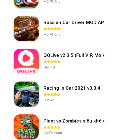
Mô Phỏng
Russian Car Driver MOD APK v0.9.98 (Unl
Mô Phỏng
QQLive v2.3.5 (Full VIP, Mở khóa phòng)
Giải Trí
Racing in Car 2021 v3.3.4
Đua xe
Plant vs Zombies siêu khó v3.4.0
Chiến thuật