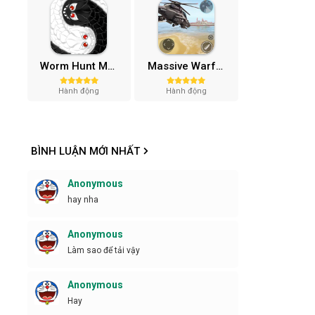
Worm Hunt Mod APK (Vô hạn tiền) v3.9.5
Massive Warfare: Tăng chiến Mod APK v1.81.432
Hành động
Hành động
BÌNH LUẬN MỚI NHẤT
Anonymous
hay nha
Anonymous
Làm sao để tải vậy
Anonymous
Hay