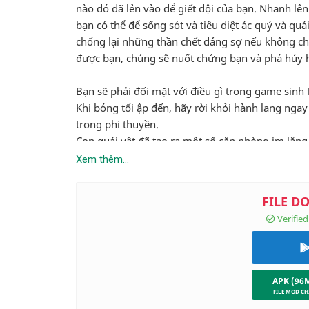
nào đó đã lẻn vào để giết đội của bạn. Nhanh lên
bạn có thể để sống sót và tiêu diệt ác quỷ và q
chống lại những thần chết đáng sợ nếu không ch
được bạn, chúng sẽ nuốt chửng bạn và phá hủy h
Bạn sẽ phải đối mặt với điều gì trong game sinh
Khi bóng tối ập đến, hãy rời khỏi hành lang nga
trong phi thuyền.
Con quái vật đã tạo ra một số căn phòng im lặng 
tức.
Xem thêm...
Có rất nhiều loại quái vật có thể xuất hiện: Quái
của chúng, trong số những quái vật có thể nuốt
Bạn có thể làm gì?
Hãy thông minh! Sử dụng vàng của bạn để xây dự
lúc nửa đêm! Trốn thoát không phải là lựa chọn 
Nếu chúng đang tấn công cửa của bạn, hãy nhấn 
APK (96
⚔️ CÁCH CHƠI Space Survivor ⚔️