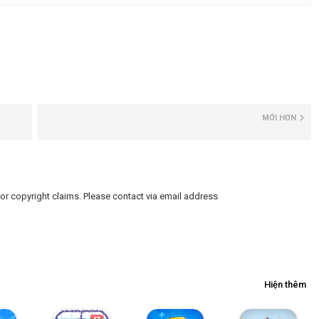
ệ thống phòng thủ
hứ trong phòng của mình.
uộc sống của bạn cho đến khi bóng tối biến mất.
MỚI HƠN
or copyright claims. Please contact via email address
Hiện thêm