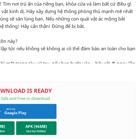
! Tìm nơi trú ẩn của riêng bạn, khóa cửa và làm bất cứ điều gì
uái vật kinh dị. Hãy xây dựng hệ thống phòng thủ mạnh mẽ nhất
úng sẽ săn lùng bạn. Nếu những con quái vật ác mộng bắt
ệ thống! Hãy cẩn thận! Đừng để bị bắt.
 tồn này?
y lập tức nếu không sẽ không ai có thể đảm bảo an toàn cho bạn
bí mật trong tàu vũ trụ, nếu bạn bước vào – hãy rời đi ngay lập
 vật bị nguyền rủa có thể phá hủy vũ khí của bạn bằng tâm trí
 chửng bạn nhanh hơn
ng và nâng cấp vũ khí chống lại quái vật! Đừng ra khỏi phòng
Google Play
đúng đắn ở đây.
nút [Sửa chữa⚙] để sửa chữa cửa ngay lập tức.
MB)
APK (96MB)