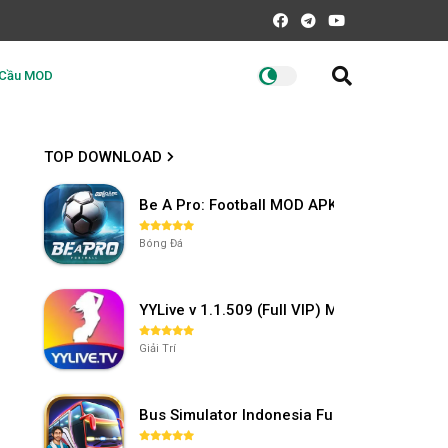
 Cầu MOD
TOP DOWNLOAD
Be A Pro: Football MOD APK (Vô Hạn Tiền) 
Bóng Đá
YYLive v 1.1.509 (Full VIP) Mở khóa phòng
Giải Trí
Bus Simulator Indonesia Full Mod APK khô