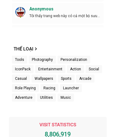
Anonymous
Tôi thấy trang web này có cả một bộ sưu
tập tuyệt ...
Anonymous
Cần phiên bản mới
THỂ LOẠI
Anonymous
Tools
Photography
Personalization
Bro tht sự kiên trì")
IconPack
Entertainment
Action
Social
Anonymous
Casual
Wallpapers
Sports
Arcade
Kiêng trì z
Role Playing
Racing
Launcher
Anonymous
Adventure
Utilities
Music
Ok
Âm hiểm
VISIT STATISTICS
Đã tải lên rồi làm các bước thì cho đi không
gỡ xu...
8,806,919