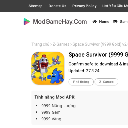
Sitemap
Donate Us
Privacy Policy
List Yêu Cầu 
Home
Game
Trang chủ
Z-Games
Space Survivor (9999 Gold) 
Space Survivo
Confirm safe to download & ins
Updated:
27.3.24
Phổ thông
Z-Games
Tính năng Mod APK:
9999 Năng Lượng
9999 Gem
9999 Vàng.