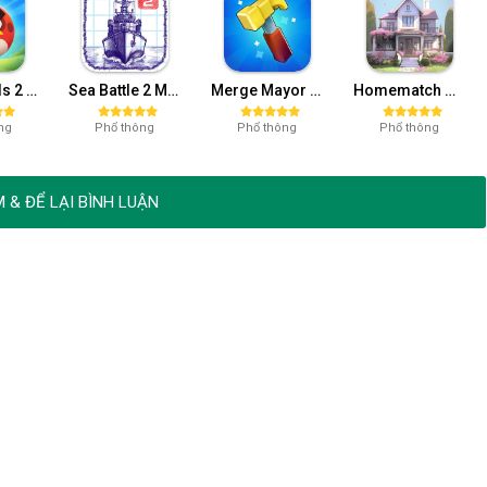
Angry Birds 2 Mod APK (Vô Hạn Tiền, Năng lượng) v3.22.0
Sea Battle 2 Mod APK (Vô Hạn Kim Cương) 3.4.5
Merge Mayor Mod APK (Mở Khoá, Năng Lượng) 4.45.21
Homematch Home Design Game Mod APK (Full Tiền) 1.95.2
ng
Phổ thông
Phổ thông
Phổ thông
 & ĐỂ LẠI BÌNH LUẬN