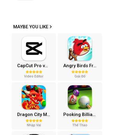
MAYBE YOU LIKE
CapCut Pro v15.4.0 (Mở khóa)
Angry Birds Friends MOD APK (Vô Hạn Boosters) 12.3.0
Video Editor
Giải Đố
Dragon City MOD APK (One Hit, Tiền/99 999 Gems 2024) v24.7.2
Pooking Billiards City MOD APK (Menu, Full Tiền, Đường Kẻ) v3.0.84
Nhập Vai
Thể Thao