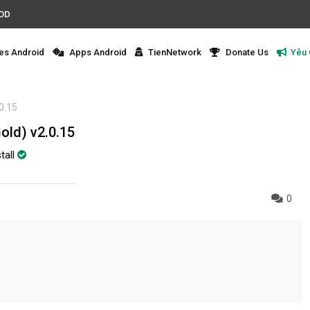
MOD
s Android
Apps Android
TienNetwork
Donate Us
Yêu
v2.0.15
r (9999 Gold) v2.0.15
tall
0