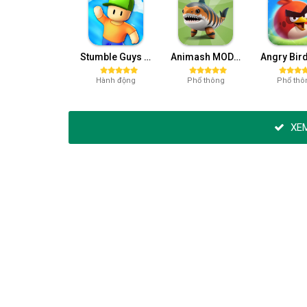
Stumble Guys MOD APK (Unlocked All, Mega Menu) v0.74.1
Animash MOD APK (Mở khóa) v147
Hành động
Phổ thông
Phổ thô
XEM